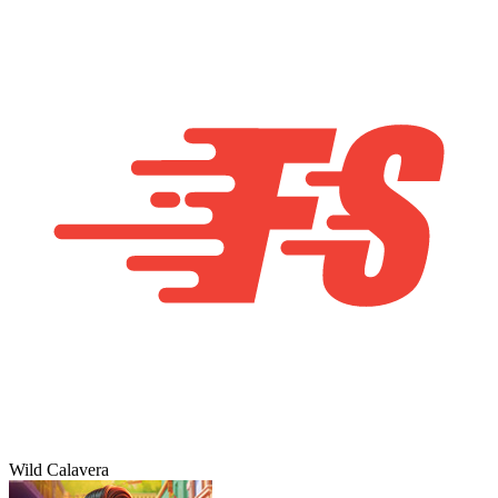
Wild Calavera