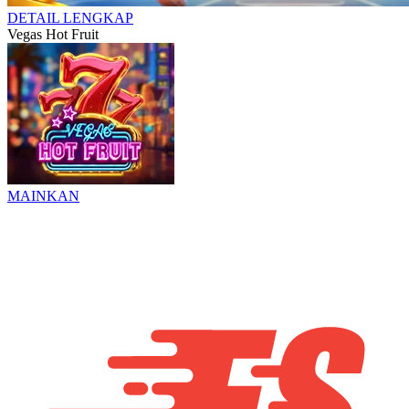
DETAIL LENGKAP
Vegas Hot Fruit
MAINKAN