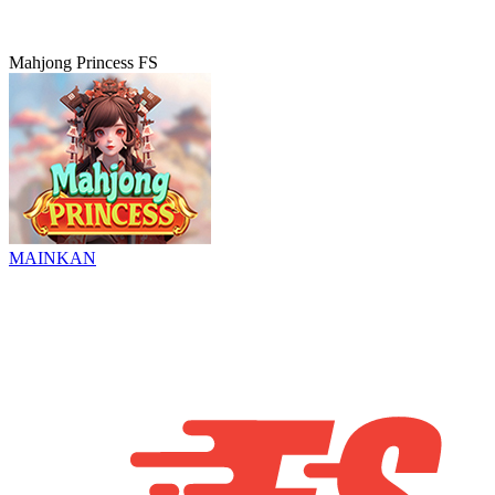
Mahjong Princess FS
MAINKAN