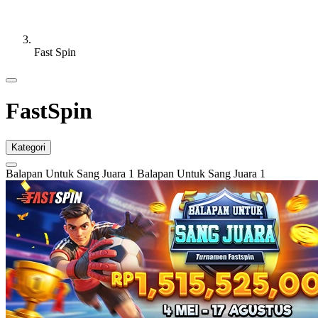
Fast Spin
FastSpin
Kategori
Balapan Untuk Sang Juara 1
Balapan Untuk Sang Juara 1