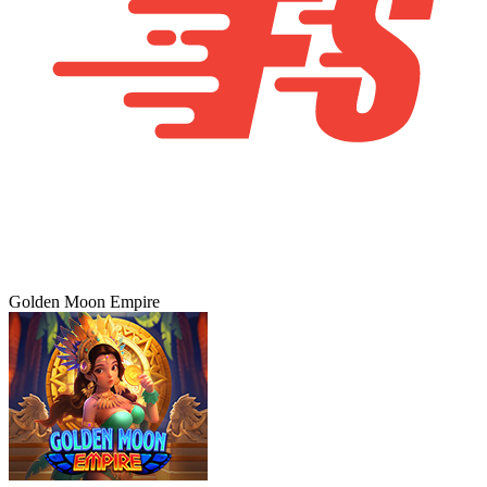
Golden Moon Empire