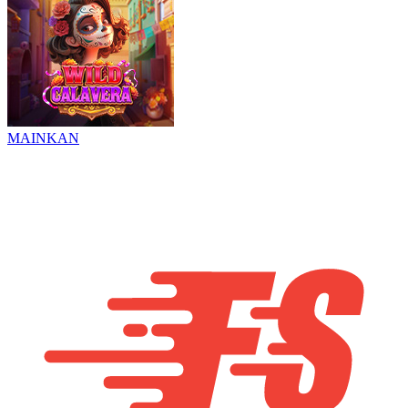
MAINKAN