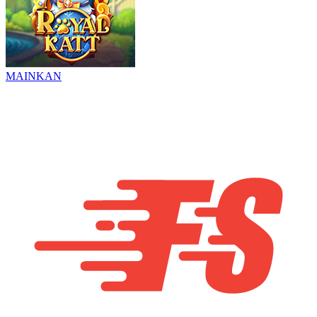
MAINKAN