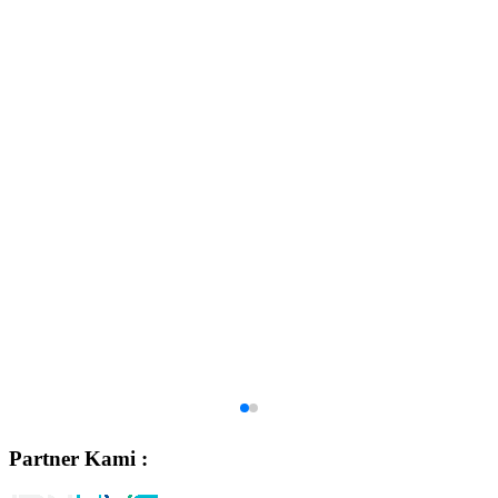
Partner Kami :