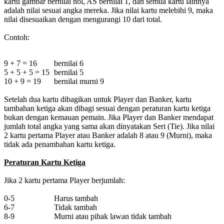
kartu gambar bernilai nol, AS bernilai 1, dan semua kartu lainnya
adalah nilai sesuai angka mereka. Jika nilai kartu melebihi 9, maka
nilai disesuaikan dengan mengurangi 10 dari total.
Contoh:
9 + 7 = 16
bernilai 6
5 + 5 + 5 = 15
bernilai 5
10 + 9 = 19
bernilai murni 9
Setelah dua kartu dibagikan untuk Player dan Banker, kartu
tambahan ketiga akan dibagi sesuai dengan peraturan kartu ketiga
bukan dengan kemauan pemain. Jika Player dan Banker mendapat
jumlah total angka yang sama akan dinyatakan Seri (Tie). Jika nilai
2 kartu pertama Player atau Banker adalah 8 atau 9 (Murni), maka
tidak ada penambahan kartu ketiga.
Peraturan Kartu Ketiga
Jika 2 kartu pertama Player berjumlah:
0-5
Harus tambah
6-7
Tidak tambah
8-9
Murni atau pihak lawan tidak tambah