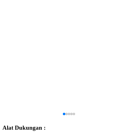
Alat Dukungan :