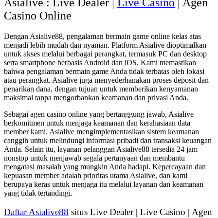
Asialive : Live Dealer |
Live Casino
| Agen
Casino Online
Dengan Asialive88, pengalaman bermain game online kelas atas
menjadi lebih mudah dan nyaman. Platform Asialive dioptimalkan
untuk akses melalui berbagai perangkat, termasuk PC dan desktop
serta smartphone berbasis Android dan iOS. Kami memastikan
bahwa pengalaman bermain game Anda tidak terbatas oleh lokasi
atau perangkat. Asialive juga menyederhanakan proses deposit dan
penarikan dana, dengan tujuan untuk memberikan kenyamanan
maksimal tanpa mengorbankan keamanan dan privasi Anda.
Sebagai agen casino online yang bertanggung jawab, Asialive
berkomitmen untuk menjaga keamanan dan kerahasiaan data
member kami. Asialive mengimplementasikan sistem keamanan
canggih untuk melindungi informasi pribadi dan transaksi keuangan
Anda. Selain itu, layanan pelanggan Asialive88 tersedia 24 jam
nonstop untuk menjawab segala pertanyaan dan membantu
mengatasi masalah yang mungkin Anda hadapi. Kepercayaan dan
kepuasan member adalah prioritas utama Asialive, dan kami
berupaya keras untuk menjaga itu melalui layanan dan keamanan
yang tidak tertandingi.
Daftar Asialive88
situs Live Dealer | Live Casino | Agen