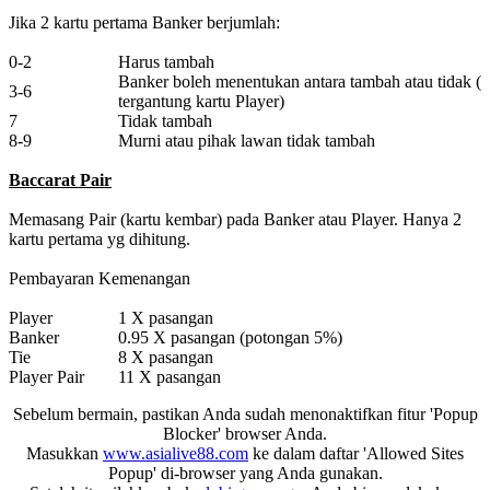
Jika 2 kartu pertama Banker berjumlah:
0-2
Harus tambah
Banker boleh menentukan antara tambah atau tidak (
3-6
tergantung kartu Player)
7
Tidak tambah
8-9
Murni atau pihak lawan tidak tambah
Baccarat Pair
Memasang Pair (kartu kembar) pada Banker atau Player. Hanya 2
kartu pertama yg dihitung.
Pembayaran Kemenangan
Player
1 X pasangan
Banker
0.95 X pasangan (potongan 5%)
Tie
8 X pasangan
Player Pair
11 X pasangan
Sebelum bermain, pastikan Anda sudah menonaktifkan fitur
'Popup
Blocker'
browser Anda.
Masukkan
www.asialive88.com
ke dalam daftar 'Allowed Sites
Popup' di-browser yang Anda gunakan.